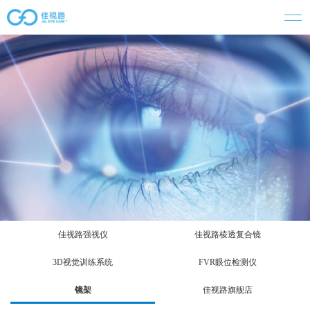
佳视路强视仪
佳视路棱透复合镜
3D视觉训练系统
FVR眼位检测仪
镜架
佳视路旗舰店