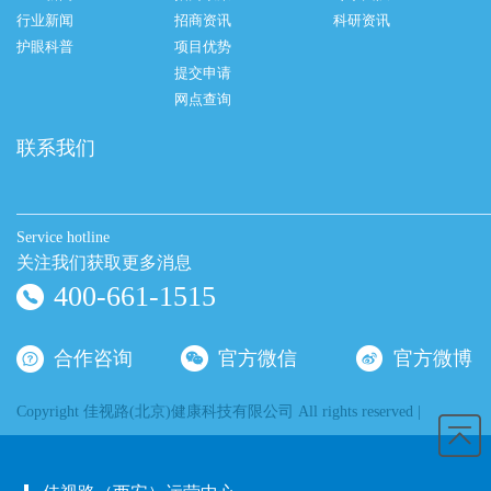
镜架款式83441
镜架款式83607s
行业新闻
招商资讯
科研资讯
护眼科普
项目优势
提交申请
网点查询
联系我们
镜架款式83608s
Service hotline
关注我们获取更多消息
首页
上一页
1
2
3
下一页
末页
400-661-1515
合作咨询
官方微信
官方微博
Copyright 佳视路(北京)健康科技有限公司 All rights reserved |