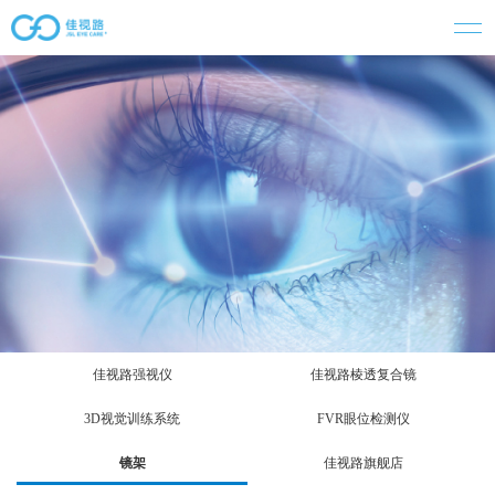
佳视路强视仪
佳视路棱透复合镜
3D视觉训练系统
FVR眼位检测仪
镜架
佳视路旗舰店